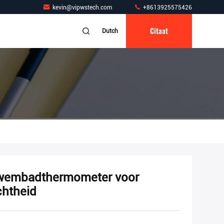
kevin@vipwstech.com
+8613925575426
Citaat
Dutch
ezwembadthermometer voor
chtheid