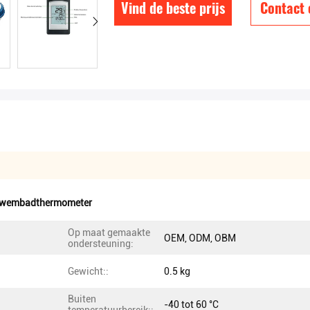
Vind de beste prijs
Contact
 zwembadthermometer
Op maat gemaakte
OEM, ODM, OBM
ondersteuning:
Gewicht::
0.5 kg
Buiten
-40 tot 60 °C