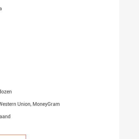
a
dozen
 , Western Union, MoneyGram
Maand