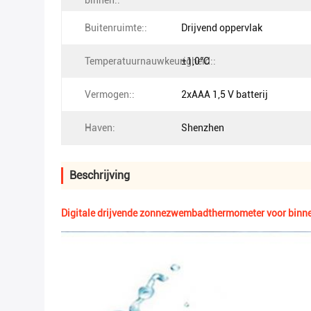
binnen::
Buitenruimte::
Drijvend oppervlak
Temperatuurnauwkeurigheid::
±1,0°C
Vermogen::
2xAAA 1,5 V batterij
Haven:
Shenzhen
Beschrijving
Digitale drijvende zonnezwembadthermometer voor binne