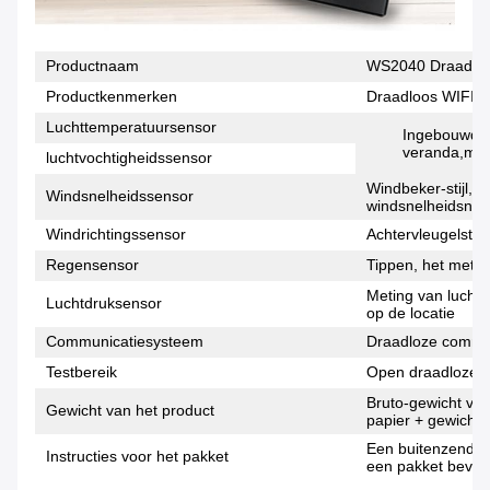
Productnaam
WS2040 Draadloos
Productkenmerken
Draadloos WIFI e
Luchttemperatuursensor
Ingebouwde a
veranda,meti
luchtvochtigheidssensor
Windbeker-stijl, 
Windsnelheidssensor
windsnelheidsniv
Windrichtingssensor
Achtervleugelstijl
Regensensor
Tippen, het mete
Meting van lucht
Luchtdruksensor
op de locatie
Communicatiesysteem
Draadloze commun
Testbereik
Open draadloze af
Bruto-gewicht van
Gewicht van het product
papier + gewicht 
Een buitenzender
Instructies voor het pakket
een pakket beves