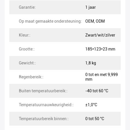
Garantie:
1 jaar
Op maat gemaakte ondersteuning:
OEM, ODM
Kleur::
Zwart/wit/zilver
Grootte::
185*123*23 mm
Gewicht::
1,8 kg
0 tot en met 9,999
Regenbereik::
mm
Buiten temperatuurbereik::
-40 tot 60 °C
Temperatuurnauwkeurigheid::
±1,0°C
Temperatuurbereik binnen::
0 tot 50 °C