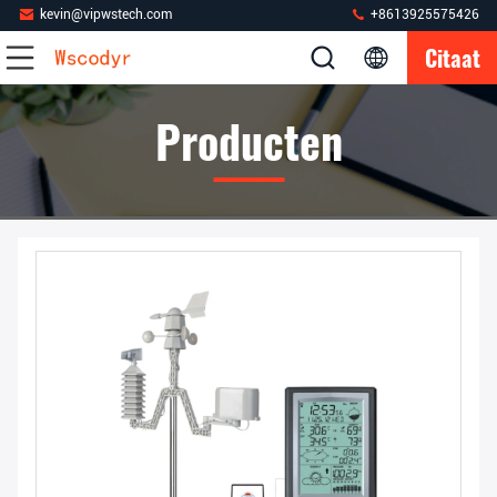
kevin@vipwstech.com
+8613925575426
Citaat
Producten