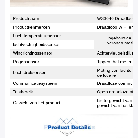
Productnaam
WS3040 Draadloos b
Productkenmerken
Draadloos WIFI en m
Luchttemperatuursensor
Ingebouwde anti
veranda,meting 
luchtvochtigheidssensor
Windrichtingssensor
Achtervleugelstijl, m
Regensensor
Tippen, het meten v
Meting van luchtdru
Luchtdruksensor
de locatie
Communicatiesysteem
Draadloze communica
Testbereik
Open draadloze afsta
Bruto-gewicht van he
Gewicht van het product
gewicht van het kleu