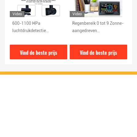
Video
Video
Vi
600-1100 HPa
Regenbereik 0 tot 9 Zonne-
1.
luchtdrukdetectie
aangedreven
we
Automatisch weerstation
buitenweerstation met
di
ratuurbarometerontvanger
Draadloos voor
wind- en
vo
Vind de beste prijs
Vind de beste prijs
thuisdisplay
vochtigheidssensoren
Stuur uw vraag
Stuur ons uw verzoek en 
wij zullen u zo snel 
mogelijk antwoorden.