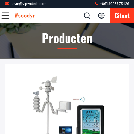
kevin@vipwstech.com
+8613925575426
Citaat
Producten