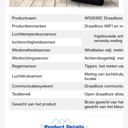
Productnaam
WS3030C Draadloos bui
Productkenmerken
Draadloos WIFI en mobi
Luchttemperatuursensor
Ingebouwde anti-r
veranda,meting van
luchtvochtigheidssensor
Windsnelheidssensor
Windbeker-stijl, meting
Windrichtingssensor
Achtervleugelstijl, meti
Regensensor
Tippen, het meten van 
Meting van luchtdrukge
Luchtdruksensor
locatie
Communicatiesysteem
Draadloze communicati
Testbereik
Open draadloze afstand
Bruto-gewicht van het p
Gewicht van het product
gewicht van het kleurdo