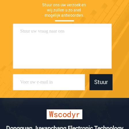
Stuur ons uw verzoek en 
wij zullen u zo snel 
mogelijk antwoorden.
Stuur
Dongguan Juwanchang Electronic Technology