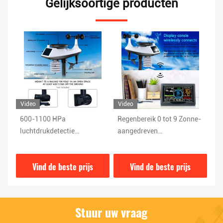
Gelijksoortige producten
Video
Video
Vi
Regenbereik 0 tot 9 Zonne-
1.8KG draadloos WIFI
On
aangedreven
weerstation met kleuren
dr
n
buitenweerstation met
display temperatuur en
we
wind- en
vochtigheid sensor
bu
Vind de beste prijs
Vind de beste prijs
vochtigheidssensoren
Stuur uw vraag