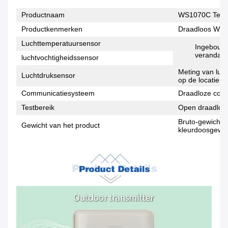
Productnaam
WS1070C Temper
Productkenmerken
Draadloos WIFI
Luchttemperatuursensor
Ingebouwd
veranda,m
luchtvochtigheidssensor
Meting van luc
Luchtdruksensor
op de locatie
Communicatiesysteem
Draadloze comm
Testbereik
Open draadloze
Bruto-gewicht 
Gewicht van het product
kleurdoosgewic