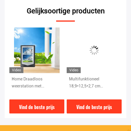
Gelijksoortige producten
Video
Video
Vi
Multifunktioneel
Professionele weerstation
Li
18,9*12,5*2,7 cm
met windrichting en
zo
kleurscherm weerstation
snelheid
lu
met krachtige functies
Vind de beste prijs
Vind de beste prijs