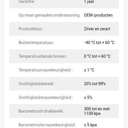
Garantie:
1 jaar
Op maat gemaakte ondersteuning:
OEM-producten
Productkleur::
Zilver en zwart
Buitentemperatuur::
-40 °C tot + 60 °C
Temperatuurbereik binnen::
0 °C tot + 60 °C
Temperatuurnauwkeurigheid::
± 1 °C
Vochtigheidsbereik::
20% tot 99%
Vochtigheidsnauwkeurigheid::
± 5%
300 tot en met
Barometrisch drukbereik::
1100 kpa
Barometrische nauwkeurigheid:
± 5 kpa