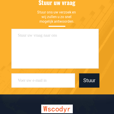
Stuur uw vraag
Stuur ons uw verzoek en 
wij zullen u zo snel 
mogelijk antwoorden.
Stuur