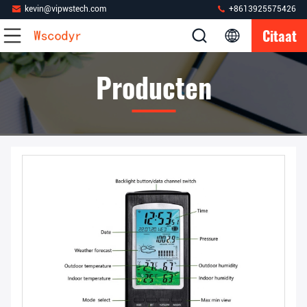
kevin@vipwstech.com
+8613925575426
Citaat
Producten