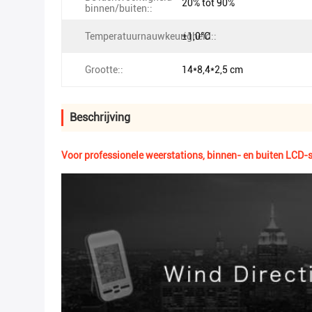
20% tot 90%
binnen/buiten::
Temperatuurnauwkeurigheid::
±1,0°C
Grootte::
14*8,4*2,5 cm
Beschrijving
Voor professionele weerstations, binnen- en buiten LCD