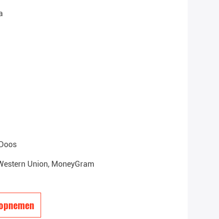
a
 Doos
 , Western Union, MoneyGram
 opnemen