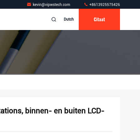
kevin@vipwstech.com
+8613925575426
Citaat
Dutch
ations, binnen- en buiten LCD-