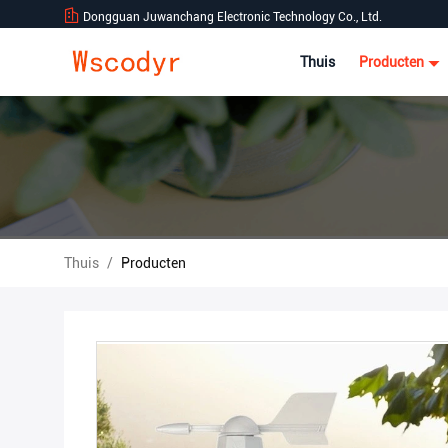
Dongguan Juwanchang Electronic Technology Co., Ltd.
Thuis
Producten
Thuis
/
Producten