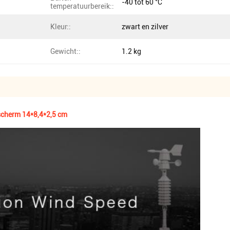
-40 tot 60 °C
temperatuurbereik::
Kleur::
zwart en zilver
Gewicht::
1.2 kg
-scherm 14*8,4*2,5 cm