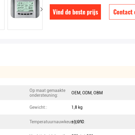
Vind de beste prijs
Contact
Op maat gemaakte
OEM, ODM, OBM
ondersteuning:
Gewicht::
1,8 kg
Temperatuurnauwkeurigheid:
±1,0°C