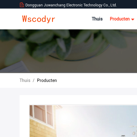
Dongguan Juwanchang Electronic Technology Co., Ltd.
Thuis
Producten
Thuis
/
Producten