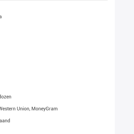
a
dozen
 , Western Union, MoneyGram
Maand