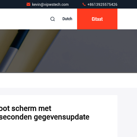
kevin@vipwstech.com
+8613925575426
Citaat
Dutch
root scherm met
 seconden gegevensupdate