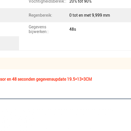
Vochtigheidsbereik::
20% tot 90%
Regenbereik:
0 tot en met 9,999 mm
Gegevens
48s
bijwerken::
ensor en 48 seconden gegevensupdate 19.5*13*3CM