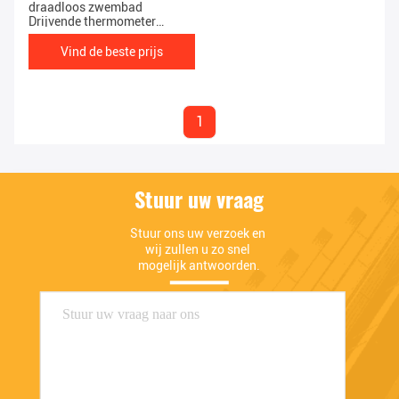
draadloos zwembad
Drijvende thermometer
Waterdicht Langdurig
Vind de beste prijs
1
Stuur uw vraag
Stuur ons uw verzoek en 
wij zullen u zo snel 
mogelijk antwoorden.