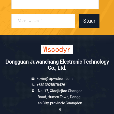
Stuur
Dongguan Juwanchang Electronic Technology
Co., Ltd.
kevin@vipwstech.com
+8613925575426
No. 17, Xiaojiejiao Changde
Road, Humen Town, Donggu
an City, provincie Guangdon
g