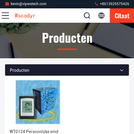
kevin@vipwstech.com
+8613925575426
Citaat
Producten
Producten
WT0124 Persoonlijke eind